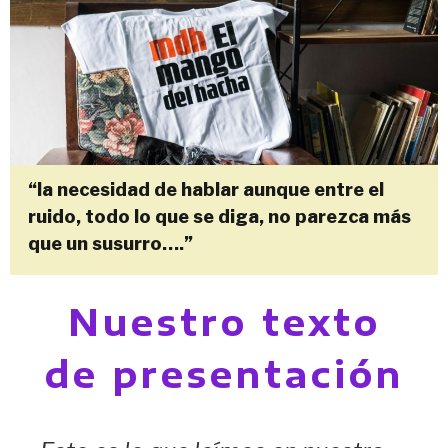
Skip
to
content
“la necesidad de hablar aunque entre el
ruido, todo lo que se diga, no parezca más
que un susurro….”
Nuestro texto
de presentación