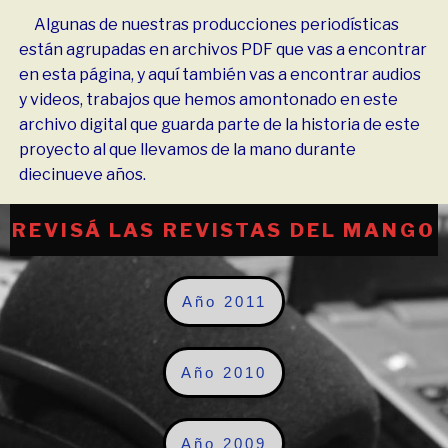
Algunas de nuestras producciones periodísticas
están agrupadas en archivos PDF que vas a encontrar
en esta página, y aquí también vas a encontrar audios
y videos, trabajos que hemos amontonado en este
archivo digital que guarda parte de la historia de este
proyecto al que llevamos de la mano durante
diecinueve años.
REVISÁ LAS REVISTAS DEL MANGO
Año 2011
Año 2010
Año 2009